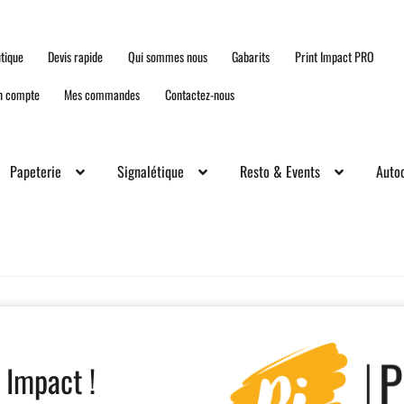
tique
Devis rapide
Qui sommes nous
Gabarits
Print Impact PRO
n compte
Mes commandes
Contactez-nous
Papeterie
Signalétique
Resto & Events
Autoc
 Impact !