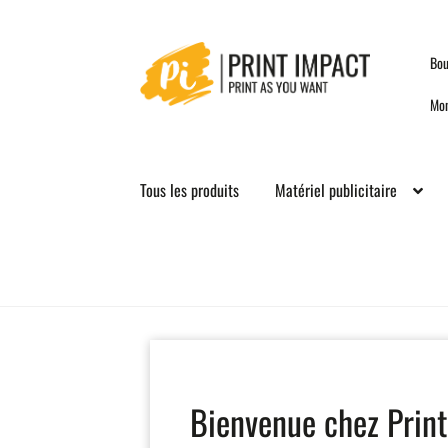
Skip
Skip
Bou
to
to
navigation
content
Mo
Tous les produits
Matériel publicitaire
Bienvenue chez Print