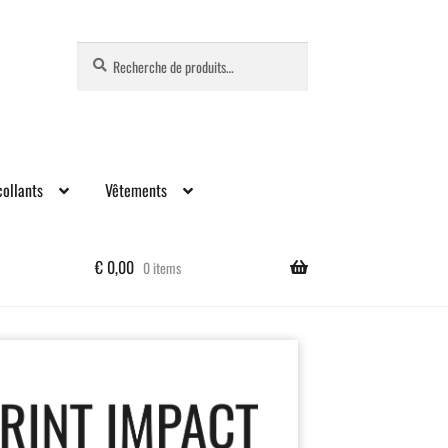
Recherche
Recherche
pour :
ollants
Vêtements
€
0,00
0 items