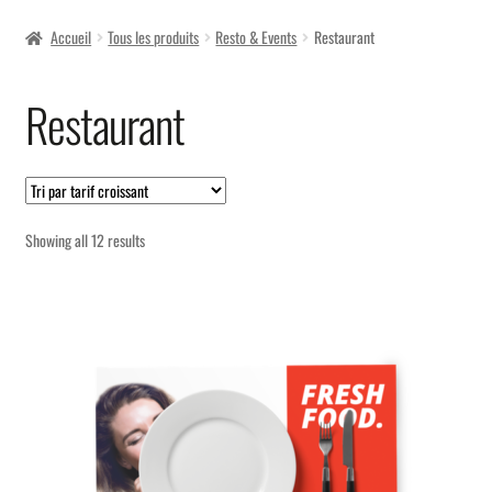
Événement & Festival
Accueil
Tous les produits
Resto & Events
Restaurant
Expand
Autocollants
Restaurant
child
menu
Expand
Vêtements
child
menu
Sorted
Showing all 12 results
by
price:
low
to
high