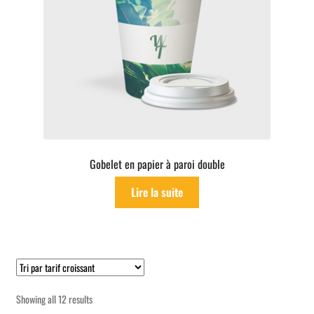
Gobelet en papier à paroi double
Lire la suite
Sorted
Showing all 12 results
by