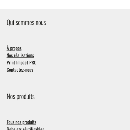
price:
low
to
Qui sommes nous
high
À propos
Nos réalisations
Print Impact PRO
Contactez-nous
Nos produits
Tous nos produits
Gobelets réutilisables