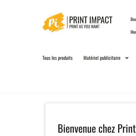
Skip
Skip
Bou
to
to
navigation
content
Mo
Tous les produits
Matériel publicitaire
Bienvenue chez Print