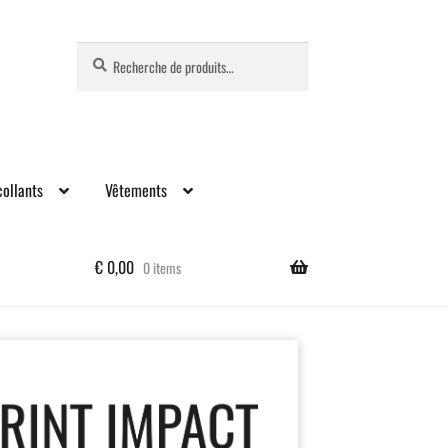
Recherche
Recherche
pour :
ollants
Vêtements
€
0,00
0 items