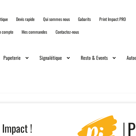
tique
Devis rapide
Qui sommes nous
Gabarits
Print Impact PRO
n compte
Mes commandes
Contactez-nous
Papeterie
Signalétique
Resto & Events
Autoc
 Impact !