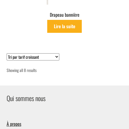
Drapeau bannière
Lire la suite
Sorted
Showing all 8 results
by
price:
low
to
Qui sommes nous
high
À propos