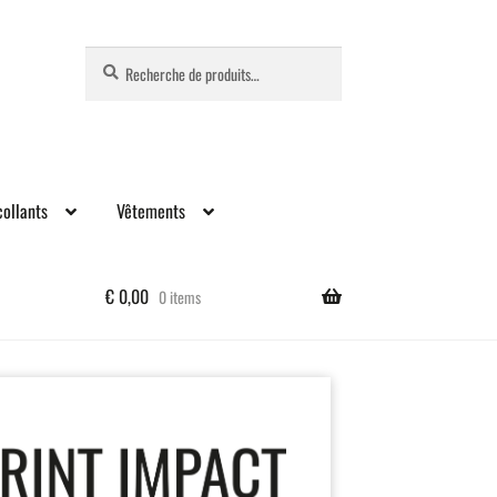
Recherche
Recherche
pour :
ollants
Vêtements
€
0,00
0 items