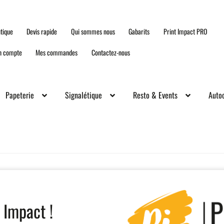
tique
Devis rapide
Qui sommes nous
Gabarits
Print Impact PRO
n compte
Mes commandes
Contactez-nous
Papeterie
Signalétique
Resto & Events
Autoc
 Impact !