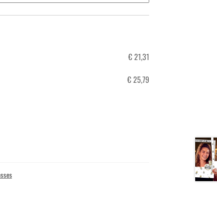
€
21,31
€
25,79
asses