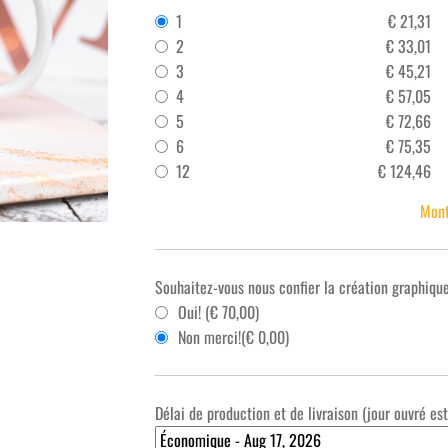
1
€
21,31
2
€
33,01
3
€
45,21
4
€
57,05
5
€
72,66
6
€
75,35
12
€
124,46
Mont
Souhaitez-vous nous confier la création graphiqu
Oui! (
€
70,00
)
Non merci!(
€
0,00
)
Délai de production et de livraison (jour ouvré es