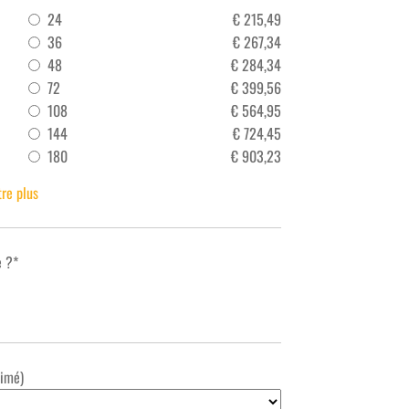
24
€
215,49
216
36
€
267,34
252
48
€
284,34
288
72
€
399,56
324
108
€
564,95
360
144
€
724,45
396
180
€
903,23
432
re plus
e ?*
timé)