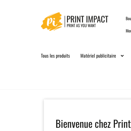
Skip
Skip
Bou
to
to
navigation
content
Mo
Tous les produits
Matériel publicitaire
Bienvenue chez Print