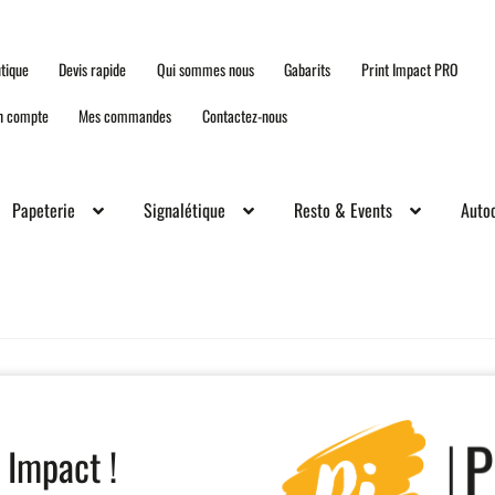
tique
Devis rapide
Qui sommes nous
Gabarits
Print Impact PRO
n compte
Mes commandes
Contactez-nous
Papeterie
Signalétique
Resto & Events
Autoc
 Impact !