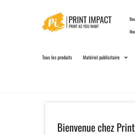
Skip
Skip
Bou
to
to
navigation
content
Mo
Tous les produits
Matériel publicitaire
Bienvenue chez Print