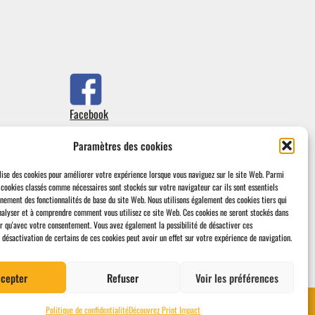
Facebook
Paramètres des cookies
lise des cookies pour améliorer votre expérience lorsque vous naviguez sur le site Web.
Parmi
s cookies classés comme nécessaires sont stockés sur votre navigateur car ils sont essentiels
nnement des fonctionnalités de base du site Web.
Nous utilisons également des cookies tiers qui
nalyser et à comprendre comment vous utilisez ce site Web.
Ces cookies ne seront stockés dans
r qu'avec votre consentement.
Vous avez également la possibilité de désactiver ces
 désactivation de certains de ces cookies peut avoir un effet sur votre expérience de navigation.
cepter
Refuser
Voir les préférences
de recherche ou de nous contacter directement.
Ignorer
Politique de confidentialité
Découvrez Print Impact