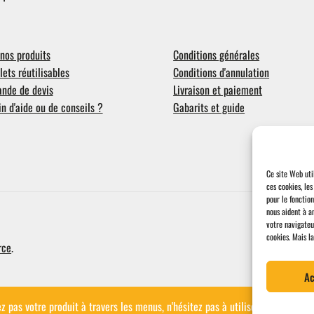
nos produits
Conditions générales
ets réutilisables
Conditions d'annulation
nde de devis
Livraison et paiement
n d'aide ou de conseils ?
Gabarits et guide
Ce site Web uti
ces cookies, le
pour le fonctio
nous aident à a
votre navigateu
cookies.
Mais la
rce
.
Ac
vez pas votre produit à travers les menus, n'hésitez pas à utiliser la barre 