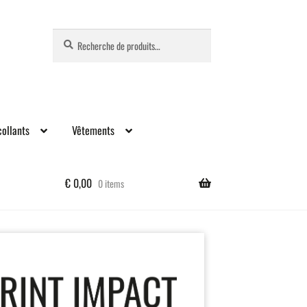
Recherche
Recherche
pour :
ollants
Vêtements
€
0,00
0 items