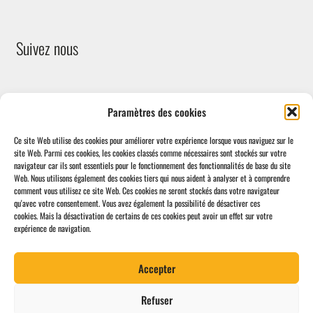
Suivez nous
Paramètres des cookies
Ce site Web utilise des cookies pour améliorer votre expérience lorsque vous naviguez sur le
site Web.
Parmi ces cookies, les cookies classés comme nécessaires sont stockés sur votre
navigateur car ils sont essentiels pour le fonctionnement des fonctionnalités de base du site
Facebook
Web.
Nous utilisons également des cookies tiers qui nous aident à analyser et à comprendre
comment vous utilisez ce site Web.
Ces cookies ne seront stockés dans votre navigateur
qu'avec votre consentement.
Vous avez également la possibilité de désactiver ces
cookies.
Mais la désactivation de certains de ces cookies peut avoir un effet sur votre
expérience de navigation.
/!\ La structure de notre site est en refonte totale. Si vous ne
Accepter
trouvez pas votre produit à travers les menus, n'hésitez pas à
© Print Impact 2026
utiliser la barre de recherche ou de nous contacter directement.
Refuser
Politique de confidentialité
Built with WooCommerce
.