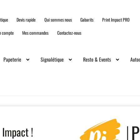
tique
Devis rapide
Qui sommes nous
Gabarits
Print Impact PRO
n compte
Mes commandes
Contactez-nous
Papeterie
Signalétique
Resto & Events
Autoc
 Impact !