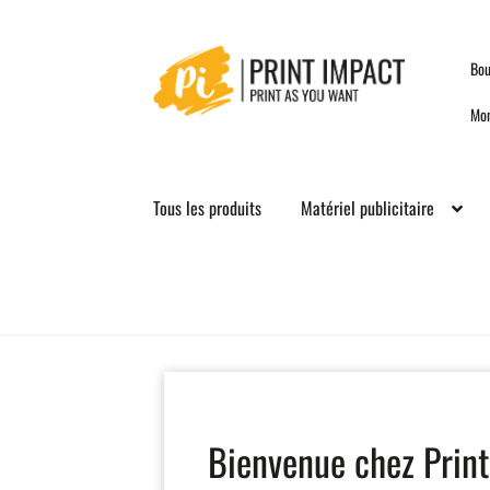
Skip
Skip
Bou
to
to
navigation
content
Mo
Tous les produits
Matériel publicitaire
Bienvenue chez Print