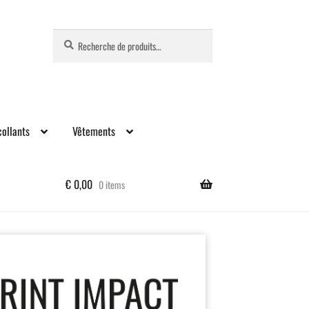
Recherche
Recherche
pour :
ollants
Vêtements
€
0,00
0 items