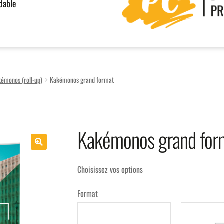
rdable
émonos (roll-up)
Kakémonos grand format
Kakémonos grand for
Choisissez vos options
Format