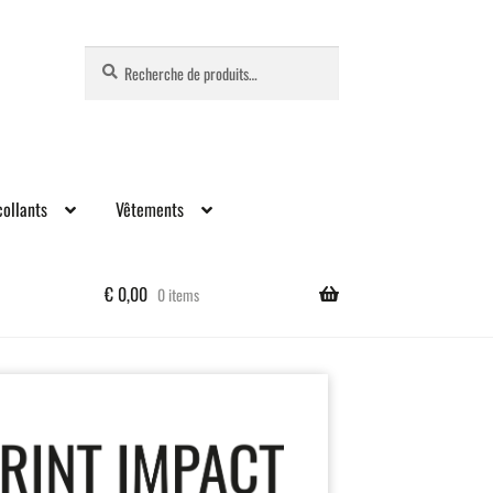
Recherche
Recherche
pour :
ollants
Vêtements
€
0,00
0 items