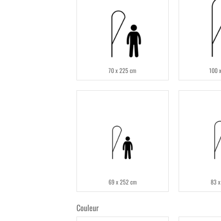
70 x 225 cm
100 
69 x 252 cm
83 x
Couleur