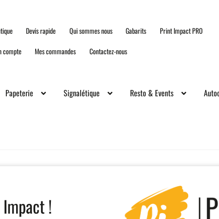
tique
Devis rapide
Qui sommes nous
Gabarits
Print Impact PRO
n compte
Mes commandes
Contactez-nous
Papeterie
Signalétique
Resto & Events
Autoc
 Impact !