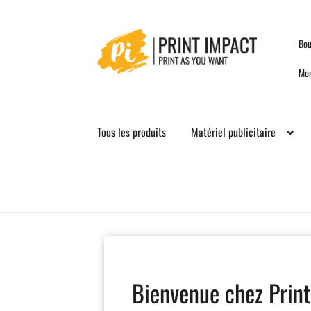
Skip
Skip
Bou
to
to
navigation
content
Mo
Tous les produits
Matériel publicitaire
Bienvenue chez Print