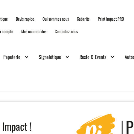
tique
Devis rapide
Qui sommes nous
Gabarits
Print Impact PRO
n compte
Mes commandes
Contactez-nous
Papeterie
Signalétique
Resto & Events
Autoc
 Impact !