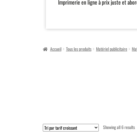
Imprimerie en ligne à prix juste et abo
Accueil
Tous les produits
Matériel publicitaire
Mat
S
Showing all 6 results
b