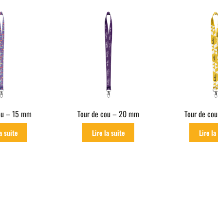
rice:
ow
o
igh
ou – 15 mm
Tour de cou – 20 mm
Tour de co
a suite
Lire la suite
Lire la