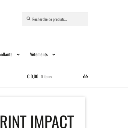
Recherche
Recherche
pour :
ollants
Vêtements
€
0,00
0 items