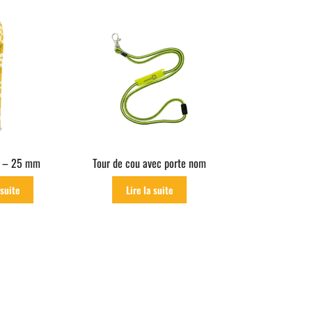
u – 25 mm
Tour de cou avec porte nom
 suite
Lire la suite