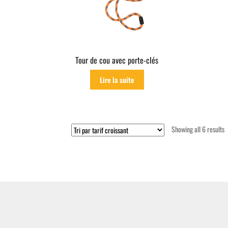
Tour de cou avec porte-clés
Lire la suite
S
Showing all 6 results
b
p
l
t
h