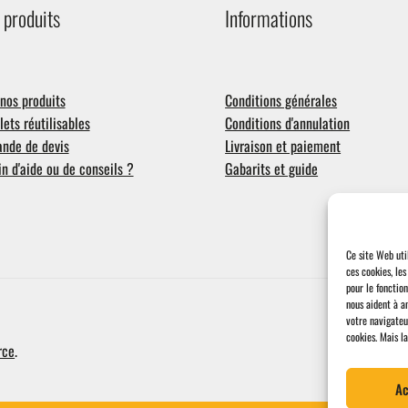
 produits
Informations
nos produits
Conditions générales
ets réutilisables
Conditions d'annulation
nde de devis
Livraison et paiement
n d'aide ou de conseils ?
Gabarits et guide
Ce site Web uti
ces cookies, le
pour le fonctio
nous aident à a
votre navigateu
cookies.
Mais la
rce
.
Ac