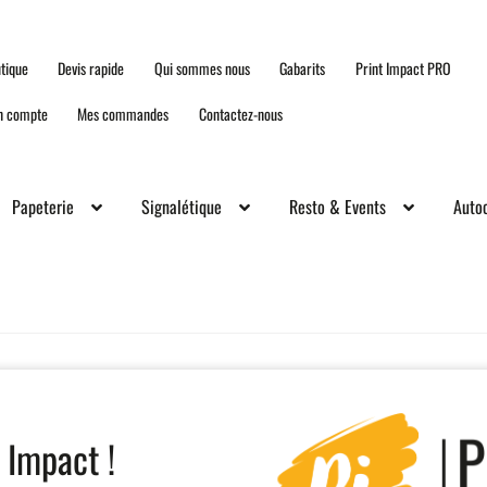
tique
Devis rapide
Qui sommes nous
Gabarits
Print Impact PRO
n compte
Mes commandes
Contactez-nous
Papeterie
Signalétique
Resto & Events
Autoc
 Impact !