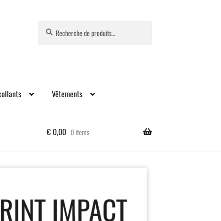
Recherche
Recherche
pour :
ollants
Vêtements
€
0,00
0 items