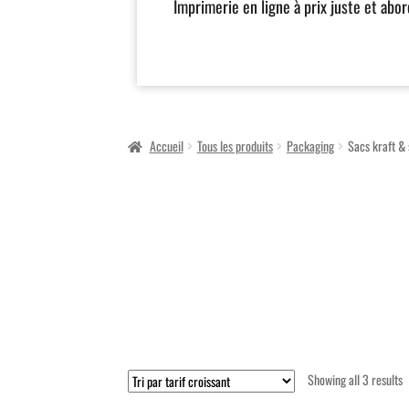
Imprimerie en ligne à prix juste et abo
Accueil
Tous les produits
Packaging
Sacs kraft & 
S
Showing all 3 results
b