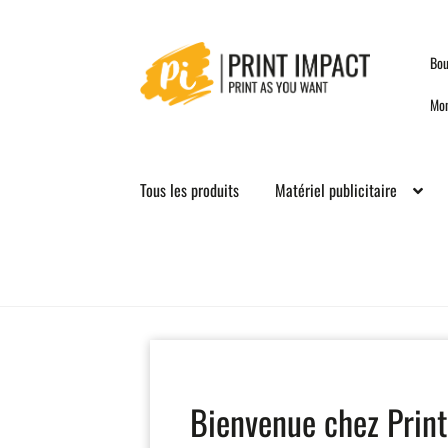
Skip
Skip
Bou
to
to
navigation
content
Mo
Tous les produits
Matériel publicitaire
Bienvenue chez Print