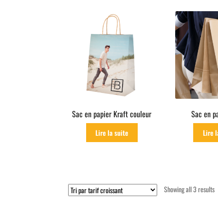
p
l
t
h
Sac en papier Kraft couleur
Sac en pa
Lire la suite
Lire l
S
Showing all 3 results
b
p