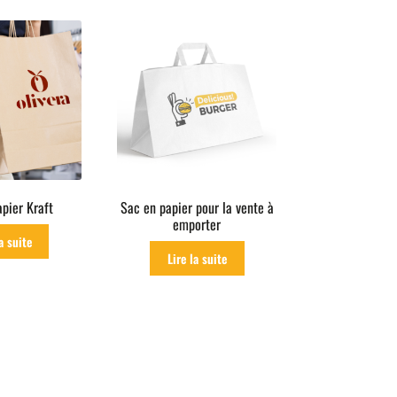
rice:
ow
o
igh
pier Kraft
Sac en papier pour la vente à
emporter
a suite
Lire la suite
orted
y
rice: