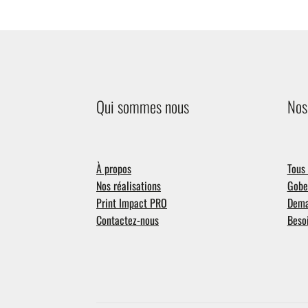
l
t
h
Qui sommes nous
Nos
À propos
Tous 
Nos réalisations
Gobel
Print Impact PRO
Dema
Contactez-nous
Besoi