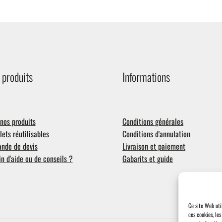
ow
o
igh
 produits
Informations
nos produits
Conditions générales
ets réutilisables
Conditions d'annulation
nde de devis
Livraison et paiement
n d'aide ou de conseils ?
Gabarits et guide
Ce site Web uti
ces cookies, le