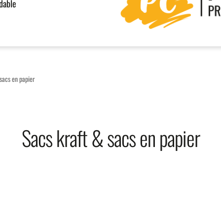
rdable
sacs en papier
Sacs kraft & sacs en papier
orted
y